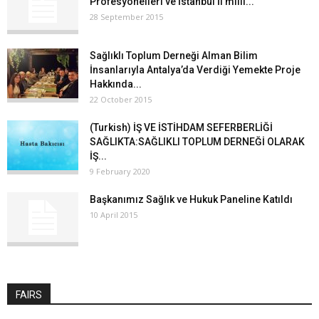
Profesyonelleri ve İstanbul İl milli...
28 September 2015
Sağlıklı Toplum Derneği Alman Bilim
İnsanlarıyla Antalya’da Verdiği Yemekte Proje
Hakkında...
22 October 2015
(Turkish) İŞ VE İSTİHDAM SEFERBERLİĞİ
SAĞLIKTA:SAĞLIKLI TOPLUM DERNEĞİ OLARAK
İŞ...
9 February 2020
Başkanımız Sağlık ve Hukuk Paneline Katıldı
10 April 2015
FAIRS