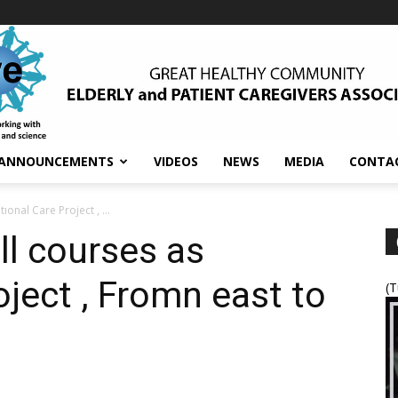
ANNOUNCEMENTS
VIDEOS
NEWS
MEDIA
CONTA
onal Care Project , ...
ll courses as
oject , Fromn east to
(T