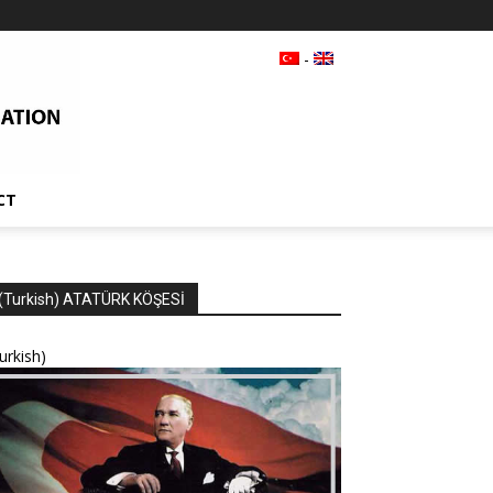
-
CT
(Turkish) ATATÜRK KÖŞESİ
urkish)