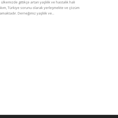
 ülkemizde gittikçe artan yaşlılık ve hastalık hali
kım, Türkiye sorunu olarak yerleşmekte ve çözüm
amaktadır. Derneğimiz yaşlılık ve...