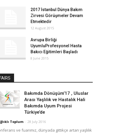
2017 İstanbul Dünya Bakım
Zirvesi Görüşmeler Devam
Etmektedir
12 August 2015
Avrupa Birliği
UyumluProfesyonel Hasta
Bakıcı Eğitimleri Başladı
8 June 2015
FAIRS
Bakımda Dönüşüm’17 , Uluslar
Arası Yaşlılık ve Hastalık Hali
Bakımda Uyum Projesi
Türkiye’de
ğlıklı Toplum
-
28 July 2016
nferans ve fuarımız, dünyada gittikçe artan yaşlılık