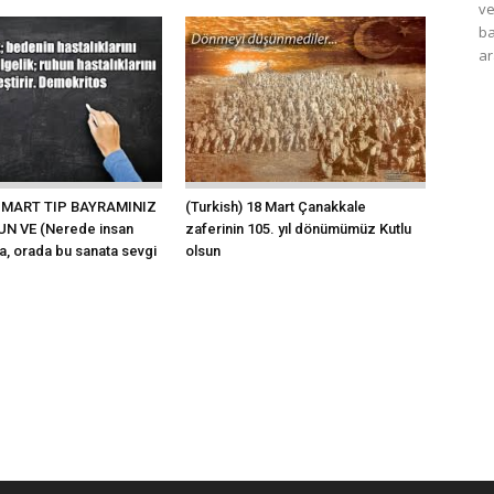
ve
ba
ar
14 MART TIP BAYRAMINIZ
(Turkish) 18 Mart Çanakkale
N VE (Nerede insan
zaferinin 105. yıl dönümümüz Kutlu
a, orada bu sanata sevgi
olsun