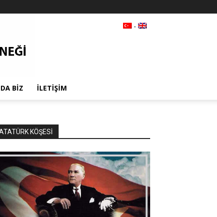
-
DA BIZ
İLETIŞIM
ATATÜRK KÖŞESİ