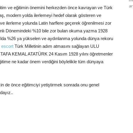
ar
ğitim ve eğitimin önemini herkezden önce kavrayan ve Türk
aş, modern yolda ilerlemeyi hedef olarak gösteren ve
e ilerleme yolunda Latin harflere geçerek öğrenilmesi zor
nlı Dönemindeki %10 bile zor bulan okuma yazma 1928
ılda %26 ya yükselen ve aydınlanma yolunda dünya rekoru
 escort
Türk Milletinin adım atmasını sağlayan ULU
FA KEMAL ATATÜRK 24 Kasım 1928 yılını öğretmenler
ğitime ne kadar önem verdiğini böylelikle tüm dünyaya
n de önce eğitimciyi yetiştirmek sonrada onu genel
dayız..