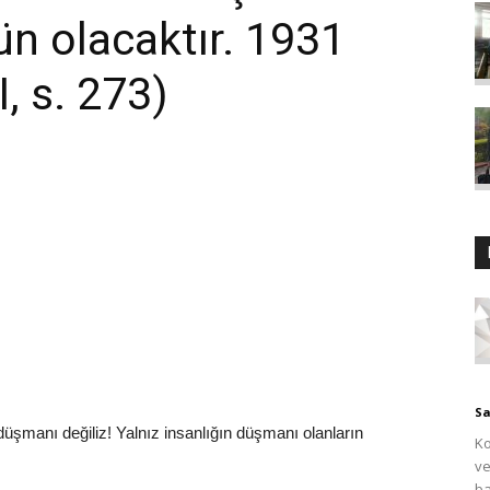
n olacaktır. 1931
, s. 273)
Sa
üşmanı değiliz! Yalnız insanlığın düşmanı olanların
Ko
ve
ba