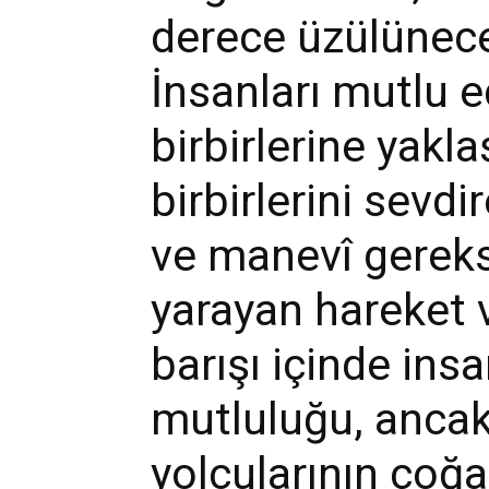
derece üzülünece
İnsanları mutlu e
birbirlerine yakla
birbirlerini sevdi
ve manevî gereks
yarayan hareket v
barışı içinde ins
mutluluğu, ancak
yolcularının çoğa