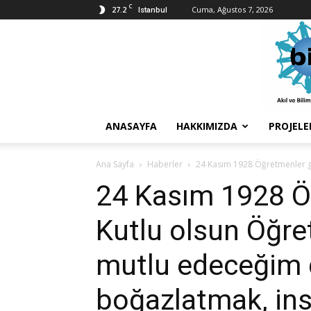
C
27.2
Cuma, Ağustos 7, 2026
Istanbul
Sağlıklı
Toplum
Derneği
ANASAYFA
HAKKIMIZDA
PROJELE
Ana Sayfa
Haberler
24 Kasım 1928 Öğretmenler gü
24 Kasım 1928 Ö
Kutlu olsun Öğre
mutlu edeceğim di
boğazlatmak, ins