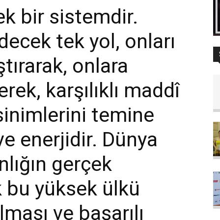
k bir sistemdir.
decek tek yol, onları
ştırarak, onlara
rerek, karşılıklı maddî
inimlerini temine
e enerjidir. Dünya
anlığın gerçek
 bu yüksek ülkü
lması ve başarılı