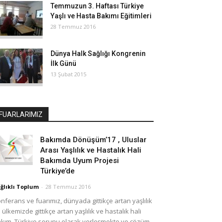
Temmuzun 3. Haftası Türkiye
Yaşlı ve Hasta Bakımı Eğitimleri
28 Temmuz 2016
Dünya Halk Sağlığı Kongrenin
İlk Günü
13 Şubat 2015
FUARLARIMIZ
Bakımda Dönüşüm’17 , Uluslar
Arası Yaşlılık ve Hastalık Hali
Bakımda Uyum Projesi
Türkiye’de
ğlıklı Toplum
-
28 Temmuz 2016
nferans ve fuarımız, dünyada gittikçe artan yaşlılık
 ülkemizde gittikçe artan yaşlılık ve hastalık hali
kım, Türkiye sorunu olarak yerleşmekte ve çözüm