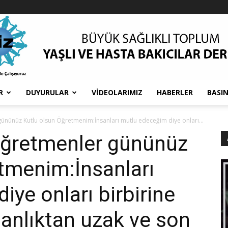
R
DUYURULAR
VIDEOLARIMIZ
HABERLER
BASIN
nünüz Kutlu olsun Öğretmenim:İnsanları mutlu edeceğim diye onları...
ğretmenler gününüz
tmenim:İnsanları
ye onları birbirine
anlıktan uzak ve son