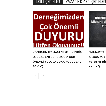
İLGİLİ İÇERİKLER
YAZARIN DİĞER İÇERİKLER
KONUNUN UZMANI SERPİL KESKİN
14 MART T
ULUSAL ENTEGRE BAKIM ÇOK
OLSUN VE (N
ÖNEMLİ, (ULUSAL BAKIM, ULUSAL
varsa, orad
BAKIM)
vardır.”)