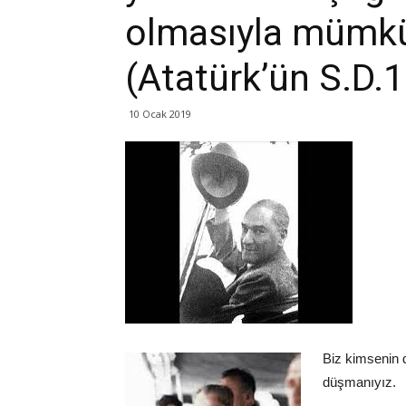
olmasıyla mümkü
(Atatürk’ün S.D.1I
10 Ocak 2019
Biz kimsenin d
düşmanıyız.