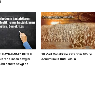
İ
IP BAYRAMINIZ KUTLU
18 Mart Çanakkale zaferinin 105. yıl
erede insan sevgisi
dönümümüz Kutlu olsun
a bu sanata sevgi de