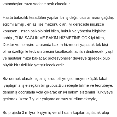
vatandaşlarımıza sadece açık olacaktır.
Hasta bakıcılık tesadüfen yapılan bir iş değil, uluslar arası çağdaş
eğitimi almış , en az lise mezunu olan, iyi derecede ing,ilzce
konuşan , insan psikolojisini bilen, hukuk ve yönetim bilgisine
sahip , TÜM SAĞLIK VE BAKIM HİZMETİNE ÇOK iyi bilen,
Doktor ve hemşire arasında bakım hizmetini yapacak tek kişi
olma özelliği ile tedvai sürecini kısaltacak, acıları dindirecek, yaşlı
ve hastalarımıza bakacak profesyoneller devreye gşrecek olup
büyük bir titizlilikle yetiştirileceklerdir.
Biz dernek olarak hiçbir işi oldu bittiye getirmeyen küçük fakat
yaptığmız işle seçkin bir grubuz.Bu sebeple bilime ve tecrübeye,
denemiş doğrularla yola çıkarak en iyi bakım sistemini Türkiyeye
getirmek üzere 7 yıldır çalışmalarımızı sürdürmekteyiz,
Bu projede 3 milyon kişiye iş ve istihdam kapıları açılacak olup